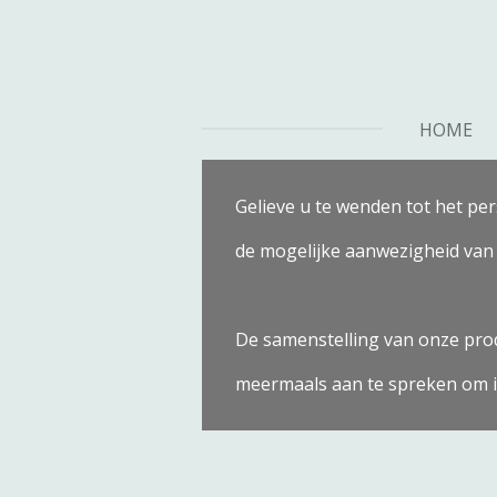
Ga
direct
naar
de
HOME
hoofdinhoud
Gelieve u te wenden tot het pe
de mogelijke aanwezigheid van 
De samenstelling van onze pro
meermaals aan te spreken om i